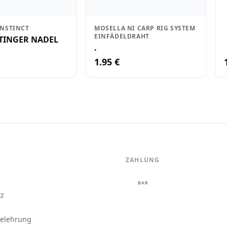
INSTINCT
MOSELLA NI CARP RIG SYSTEM
EINFÄDELDRAHT
STINGER NADEL
.
1.95 €
ZAHLUNG
m
BAR
tz
belehrung