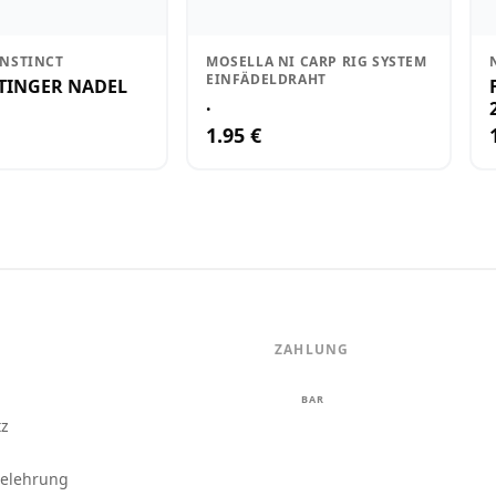
INSTINCT
MOSELLA NI CARP RIG SYSTEM
EINFÄDELDRAHT
STINGER NADEL
.
1.95 €
ZAHLUNG
m
BAR
tz
belehrung