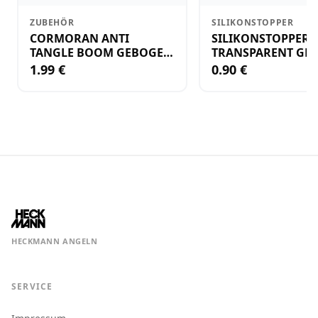
ZUBEHÖR
SILIKONSTOPPER
CORMORAN ANTI
SILIKONSTOPPER
TANGLE BOOM GEBOGEN
TRANSPARENT GR.
12CM M.WIRBEL(PLASTIK)
KLEIN
1.99 €
0.90 €
HECKMANN ANGELN
SERVICE