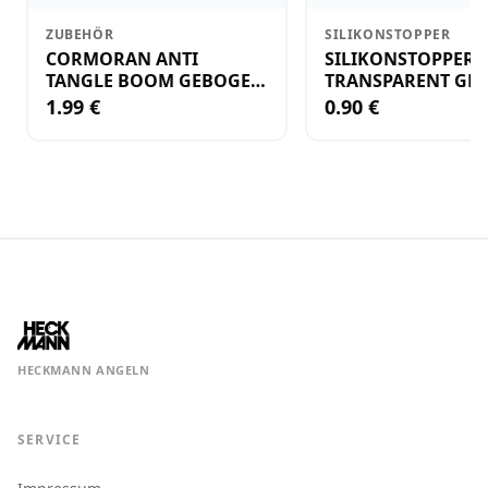
ZUBEHÖR
SILIKONSTOPPER
CORMORAN ANTI
SILIKONSTOPPER
TANGLE BOOM GEBOGEN
TRANSPARENT GR.
12CM M.WIRBEL(PLASTIK)
KLEIN
1.99 €
0.90 €
HECKMANN ANGELN
SERVICE