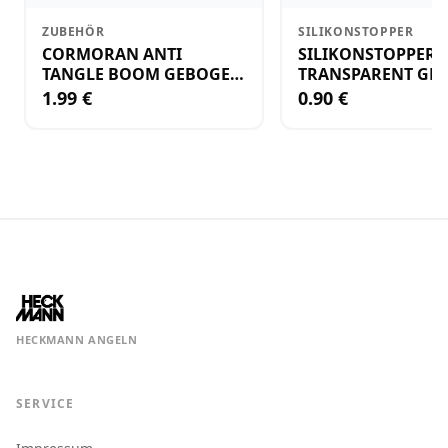
ZUBEHÖR
SILIKONSTOPPER
CORMORAN ANTI
SILIKONSTOPPER
TANGLE BOOM GEBOGEN
TRANSPARENT GR.
12CM M.WIRBEL(PLASTIK)
KLEIN
1.99 €
0.90 €
HECKMANN ANGELN
SERVICE