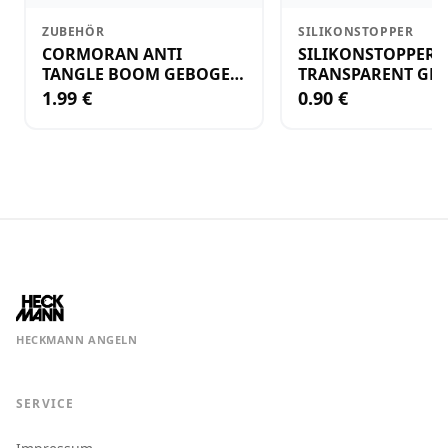
ZUBEHÖR
SILIKONSTOPPER
CORMORAN ANTI
SILIKONSTOPPER
TANGLE BOOM GEBOGEN
TRANSPARENT GR.
12CM M.WIRBEL(PLASTIK)
KLEIN
1.99 €
0.90 €
HECKMANN ANGELN
SERVICE