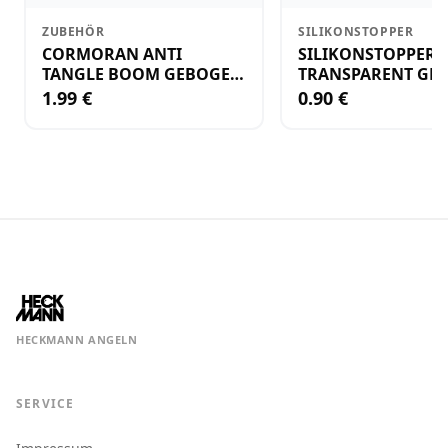
ZUBEHÖR
SILIKONSTOPPER
CORMORAN ANTI
SILIKONSTOPPER
TANGLE BOOM GEBOGEN
TRANSPARENT GR.
12CM M.WIRBEL(PLASTIK)
KLEIN
1.99 €
0.90 €
HECKMANN ANGELN
SERVICE