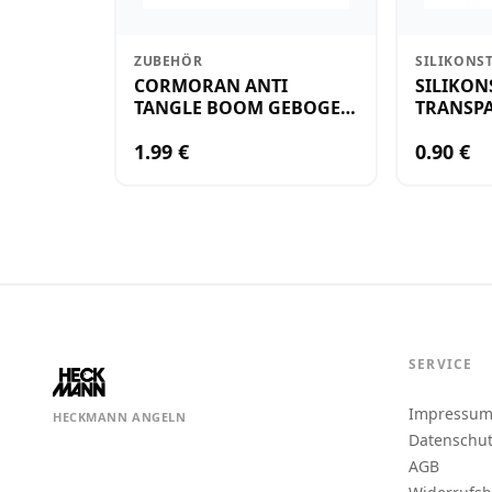
ZUBEHÖR
SILIKONS
CORMORAN ANTI
SILIKON
TANGLE BOOM GEBOGEN
TRANSPA
12CM M.WIRBEL(PLASTIK)
KLEIN
1.99 €
0.90 €
SERVICE
Impressu
HECKMANN ANGELN
Datenschu
AGB