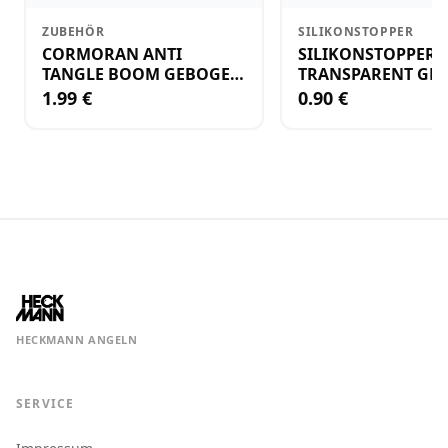
ZUBEHÖR
SILIKONSTOPPER
CORMORAN ANTI
SILIKONSTOPPER
TANGLE BOOM GEBOGEN
TRANSPARENT GR.
12CM M.WIRBEL(PLASTIK)
KLEIN
1.99 €
0.90 €
HECKMANN ANGELN
SERVICE