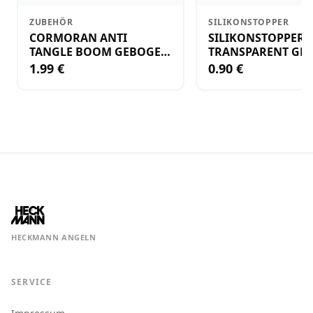
ZUBEHÖR
SILIKONSTOPPER
CORMORAN ANTI
SILIKONSTOPPER
TANGLE BOOM GEBOGEN
TRANSPARENT GR.
12CM M.WIRBEL(PLASTIK)
KLEIN
1.99 €
0.90 €
HECKMANN ANGELN
SERVICE