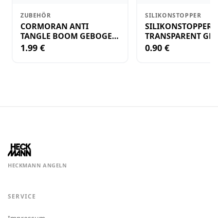
ZUBEHÖR
SILIKONSTOPPER
CORMORAN ANTI
SILIKONSTOPPER
TANGLE BOOM GEBOGEN
TRANSPARENT GR.
12CM M.WIRBEL(PLASTIK)
KLEIN
1.99 €
0.90 €
HECKMANN ANGELN
SERVICE