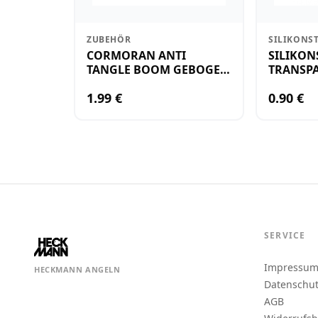
ZUBEHÖR
SILIKONS
CORMORAN ANTI
SILIKON
TANGLE BOOM GEBOGEN
TRANSPA
12CM M.WIRBEL(PLASTIK)
KLEIN
1.99 €
0.90 €
SERVICE
Impressu
HECKMANN ANGELN
Datenschu
AGB