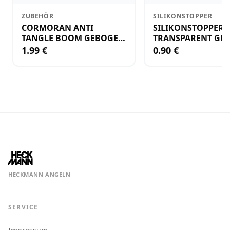
ZUBEHÖR
SILIKONSTOPPER
CORMORAN ANTI
SILIKONSTOPPER
TANGLE BOOM GEBOGEN
TRANSPARENT GR.
12CM M.WIRBEL(PLASTIK)
KLEIN
1.99 €
0.90 €
HECKMANN ANGELN
SERVICE