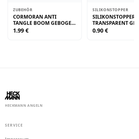
ZUBEHÖR
SILIKONSTOPPER
CORMORAN ANTI
SILIKONSTOPPER
TANGLE BOOM GEBOGEN
TRANSPARENT GR.
12CM M.WIRBEL(PLASTIK)
KLEIN
1.99 €
0.90 €
HECKMANN ANGELN
SERVICE