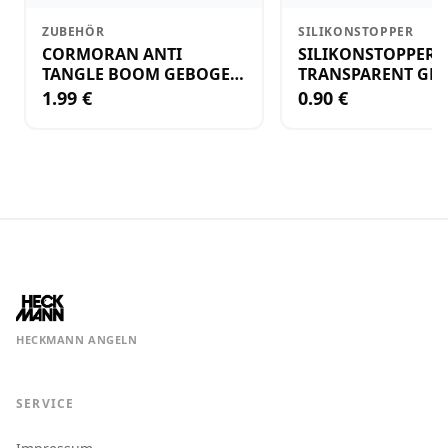
ZUBEHÖR
SILIKONSTOPPER
CORMORAN ANTI
SILIKONSTOPPER
TANGLE BOOM GEBOGEN
TRANSPARENT GR.
12CM M.WIRBEL(PLASTIK)
KLEIN
1.99 €
0.90 €
HECKMANN ANGELN
SERVICE