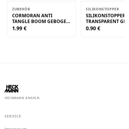
ZUBEHÖR
SILIKONSTOPPER
CORMORAN ANTI
SILIKONSTOPPER
TANGLE BOOM GEBOGEN
TRANSPARENT GR.
12CM M.WIRBEL(PLASTIK)
KLEIN
1.99 €
0.90 €
HECKMANN ANGELN
SERVICE