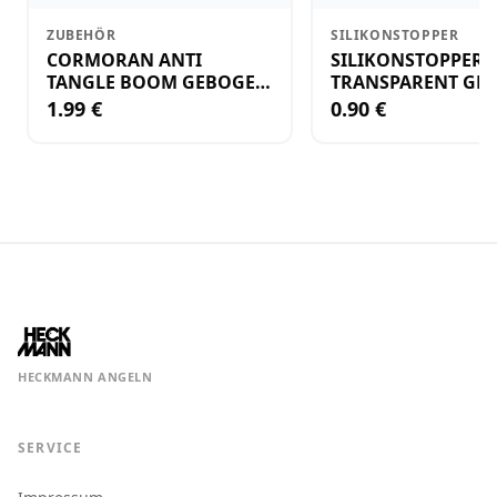
ZUBEHÖR
SILIKONSTOPPER
CORMORAN ANTI
SILIKONSTOPPER
TANGLE BOOM GEBOGEN
TRANSPARENT GR.
12CM M.WIRBEL(PLASTIK)
KLEIN
1.99 €
0.90 €
HECKMANN ANGELN
SERVICE