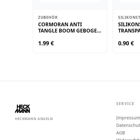
ZUBEHÖR
SILIKONS
CORMORAN ANTI
SILIKON
TANGLE BOOM GEBOGEN
TRANSPA
12CM M.WIRBEL(PLASTIK)
KLEIN
1.99 €
0.90 €
SERVICE
Impressu
HECKMANN ANGELN
Datenschu
AGB