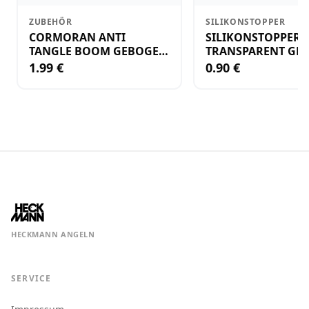
ZUBEHÖR
SILIKONSTOPPER
CORMORAN ANTI
SILIKONSTOPPER
TANGLE BOOM GEBOGEN
TRANSPARENT GR.
12CM M.WIRBEL(PLASTIK)
KLEIN
1.99 €
0.90 €
HECKMANN ANGELN
SERVICE