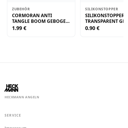
ZUBEHÖR
SILIKONSTOPPER
CORMORAN ANTI
SILIKONSTOPPER
TANGLE BOOM GEBOGEN
TRANSPARENT GR.
12CM M.WIRBEL(PLASTIK)
KLEIN
1.99 €
0.90 €
HECKMANN ANGELN
SERVICE