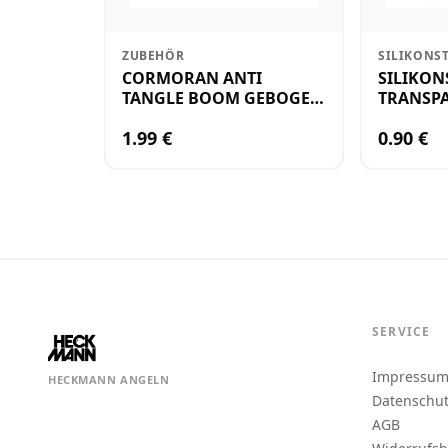
ZUBEHÖR
SILIKONS
CORMORAN ANTI
SILIKON
TANGLE BOOM GEBOGEN
TRANSPA
12CM M.WIRBEL(PLASTIK)
KLEIN
1.99 €
0.90 €
SERVICE
Impressu
HECKMANN ANGELN
Datenschu
AGB