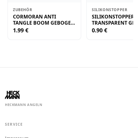
ZUBEHÖR
SILIKONSTOPPER
CORMORAN ANTI
SILIKONSTOPPER
TANGLE BOOM GEBOGEN
TRANSPARENT GR.
12CM M.WIRBEL(PLASTIK)
KLEIN
1.99 €
0.90 €
HECKMANN ANGELN
SERVICE