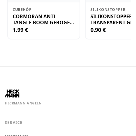
ZUBEHÖR
SILIKONSTOPPER
CORMORAN ANTI
SILIKONSTOPPER
TANGLE BOOM GEBOGEN
TRANSPARENT GR.
12CM M.WIRBEL(PLASTIK)
KLEIN
1.99 €
0.90 €
HECKMANN ANGELN
SERVICE