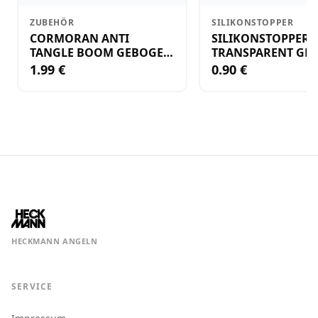
ZUBEHÖR
SILIKONSTOPPER
CORMORAN ANTI
SILIKONSTOPPER
TANGLE BOOM GEBOGEN
TRANSPARENT GR.
12CM M.WIRBEL(PLASTIK)
KLEIN
1.99 €
0.90 €
HECKMANN ANGELN
SERVICE