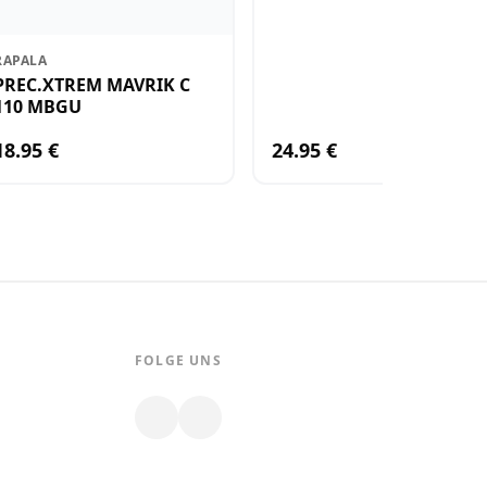
RAPALA
PREC.XTREM MAVRIK C
110 MBGU
18.95 €
24.95 €
FOLGE UNS