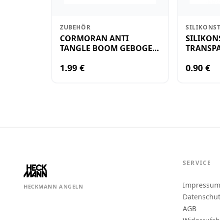
ZUBEHÖR
SILIKONS
CORMORAN ANTI
SILIKON
TANGLE BOOM GEBOGEN
TRANSPA
12CM M.WIRBEL(PLASTIK)
KLEIN
1.99 €
0.90 €
SERVICE
Impressu
HECKMANN ANGELN
Datenschu
AGB