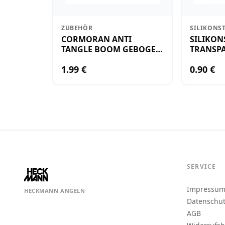
ZUBEHÖR
SILIKONS
CORMORAN ANTI
SILIKON
TANGLE BOOM GEBOGEN
TRANSPA
12CM M.WIRBEL(PLASTIK)
KLEIN
1.99 €
0.90 €
SERVICE
Impressu
HECKMANN ANGELN
Datenschu
AGB