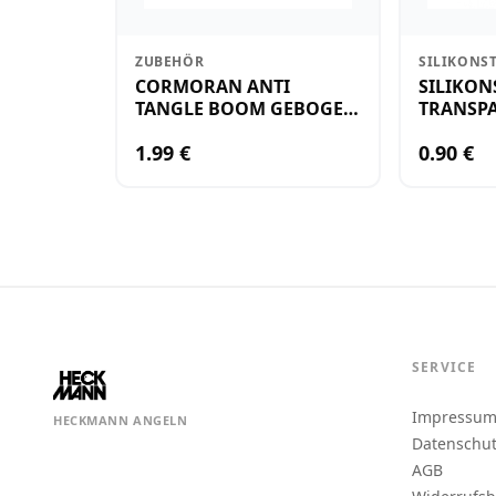
ZUBEHÖR
SILIKONS
CORMORAN ANTI
SILIKON
TANGLE BOOM GEBOGEN
TRANSPA
12CM M.WIRBEL(PLASTIK)
KLEIN
1.99 €
0.90 €
SERVICE
Impressu
HECKMANN ANGELN
Datenschu
AGB