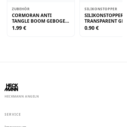
ZUBEHÖR
SILIKONSTOPPER
CORMORAN ANTI
SILIKONSTOPPER
TANGLE BOOM GEBOGEN
TRANSPARENT GR.
12CM M.WIRBEL(PLASTIK)
KLEIN
1.99 €
0.90 €
HECKMANN ANGELN
SERVICE