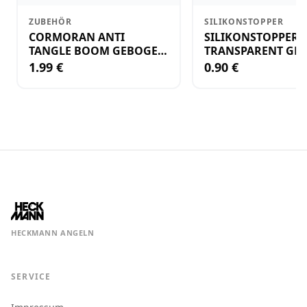
ZUBEHÖR
SILIKONSTOPPER
CORMORAN ANTI
SILIKONSTOPPER
TANGLE BOOM GEBOGEN
TRANSPARENT GR.
12CM M.WIRBEL(PLASTIK)
KLEIN
1.99 €
0.90 €
HECKMANN ANGELN
SERVICE