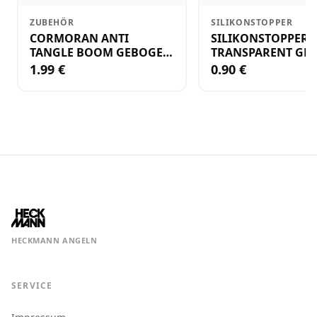
ZUBEHÖR
SILIKONSTOPPER
CORMORAN ANTI
SILIKONSTOPPER
TANGLE BOOM GEBOGEN
TRANSPARENT GR.
12CM M.WIRBEL(PLASTIK)
KLEIN
1.99 €
0.90 €
HECKMANN ANGELN
SERVICE