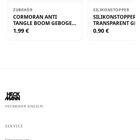
ZUBEHÖR
SILIKONSTOPPER
CORMORAN ANTI
SILIKONSTOPPER
TANGLE BOOM GEBOGEN
TRANSPARENT GR.
12CM M.WIRBEL(PLASTIK)
KLEIN
1.99 €
0.90 €
HECKMANN ANGELN
SERVICE