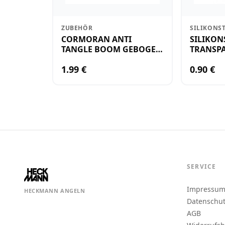
ZUBEHÖR
SILIKONS
CORMORAN ANTI
SILIKON
TANGLE BOOM GEBOGEN
TRANSPA
12CM M.WIRBEL(PLASTIK)
KLEIN
1.99 €
0.90 €
SERVICE
Impressu
HECKMANN ANGELN
Datenschu
AGB