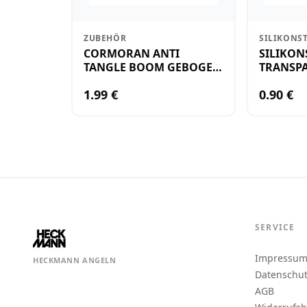
ZUBEHÖR
SILIKONS
CORMORAN ANTI
SILIKON
TANGLE BOOM GEBOGEN
TRANSPA
12CM M.WIRBEL(PLASTIK)
KLEIN
1.99 €
0.90 €
SERVICE
Impressu
HECKMANN ANGELN
Datenschu
AGB