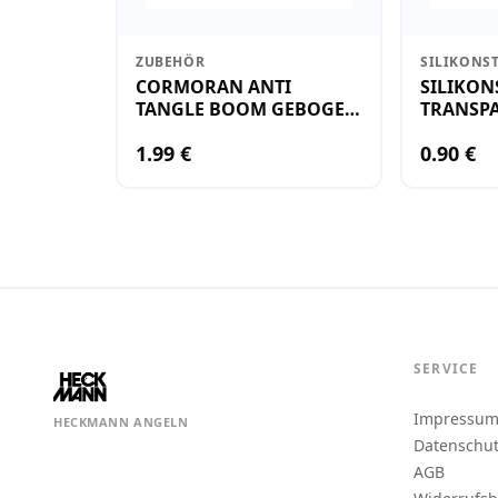
ZUBEHÖR
SILIKONS
CORMORAN ANTI
SILIKON
TANGLE BOOM GEBOGEN
TRANSPA
12CM M.WIRBEL(PLASTIK)
KLEIN
1.99 €
0.90 €
SERVICE
Impressu
HECKMANN ANGELN
Datenschu
AGB