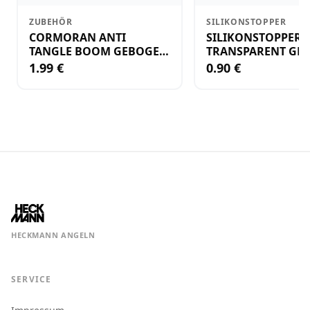
ZUBEHÖR
SILIKONSTOPPER
CORMORAN ANTI
SILIKONSTOPPER
TANGLE BOOM GEBOGEN
TRANSPARENT GR.
12CM M.WIRBEL(PLASTIK)
KLEIN
1.99 €
0.90 €
HECKMANN ANGELN
SERVICE