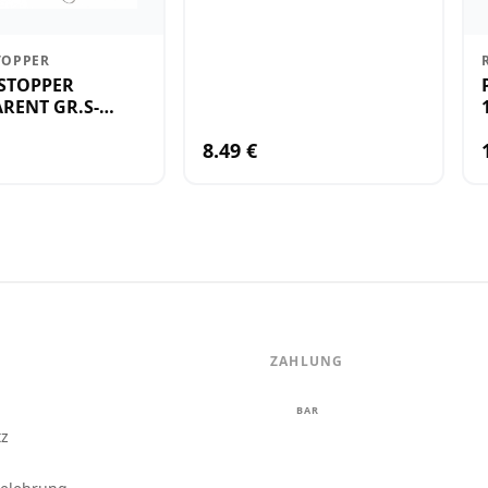
TOPPER
STOPPER
RENT GR.S-
8.49 €
ZAHLUNG
m
BAR
tz