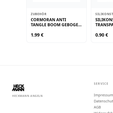
ZUBEHÖR
SILIKONS
CORMORAN ANTI
SILIKON
TANGLE BOOM GEBOGEN
TRANSPA
12CM M.WIRBEL(PLASTIK)
KLEIN
1.99 €
0.90 €
SERVICE
Impressu
HECKMANN ANGELN
Datenschu
AGB