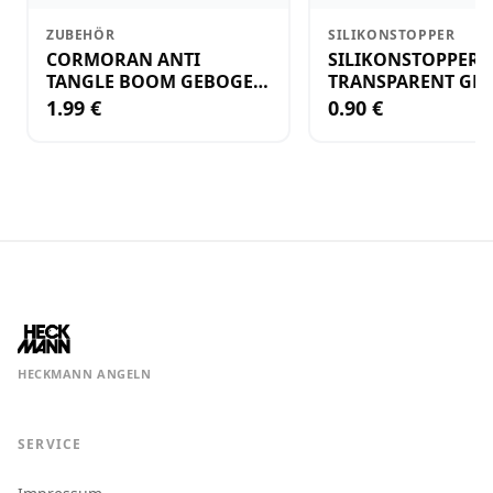
ZUBEHÖR
SILIKONSTOPPER
CORMORAN ANTI
SILIKONSTOPPER
TANGLE BOOM GEBOGEN
TRANSPARENT GR.
12CM M.WIRBEL(PLASTIK)
KLEIN
1.99 €
0.90 €
HECKMANN ANGELN
SERVICE