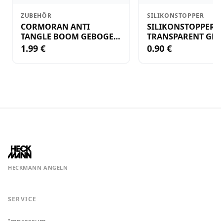
ZUBEHÖR
SILIKONSTOPPER
CORMORAN ANTI
SILIKONSTOPPER
TANGLE BOOM GEBOGEN
TRANSPARENT GR.
12CM M.WIRBEL(PLASTIK)
KLEIN
1.99 €
0.90 €
HECKMANN ANGELN
SERVICE