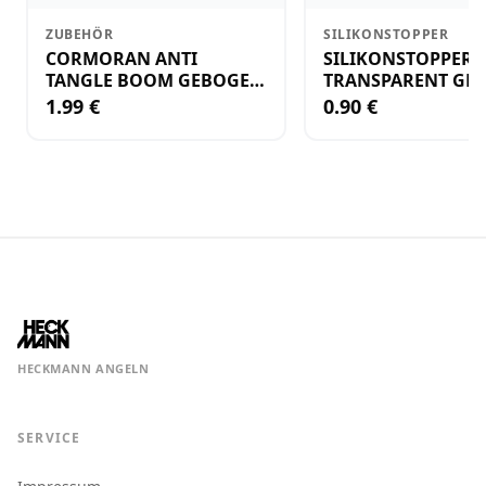
ZUBEHÖR
SILIKONSTOPPER
CORMORAN ANTI
SILIKONSTOPPER
TANGLE BOOM GEBOGEN
TRANSPARENT GR.
12CM M.WIRBEL(PLASTIK)
KLEIN
1.99 €
0.90 €
HECKMANN ANGELN
SERVICE