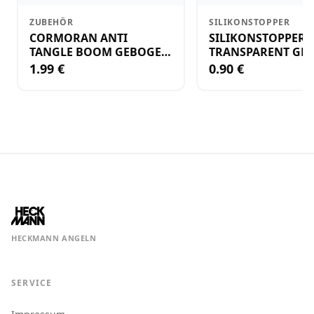
ZUBEHÖR
SILIKONSTOPPER
CORMORAN ANTI
SILIKONSTOPPER
TANGLE BOOM GEBOGEN
TRANSPARENT GR.
12CM M.WIRBEL(PLASTIK)
KLEIN
1.99 €
0.90 €
HECKMANN ANGELN
SERVICE