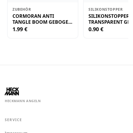
ZUBEHÖR
SILIKONSTOPPER
CORMORAN ANTI
SILIKONSTOPPER
TANGLE BOOM GEBOGEN
TRANSPARENT GR.
12CM M.WIRBEL(PLASTIK)
KLEIN
1.99 €
0.90 €
HECKMANN ANGELN
SERVICE