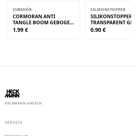
ZUBEHÖR
SILIKONSTOPPER
CORMORAN ANTI
SILIKONSTOPPER
TANGLE BOOM GEBOGEN
TRANSPARENT GR.
12CM M.WIRBEL(PLASTIK)
KLEIN
1.99 €
0.90 €
HECKMANN ANGELN
SERVICE