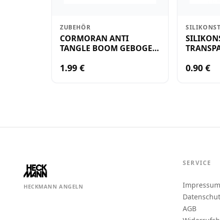
ZUBEHÖR
SILIKONS
CORMORAN ANTI
SILIKON
TANGLE BOOM GEBOGEN
TRANSPA
12CM M.WIRBEL(PLASTIK)
KLEIN
1.99 €
0.90 €
SERVICE
Impressu
HECKMANN ANGELN
Datenschu
AGB