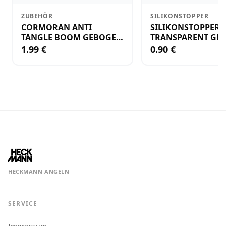
ZUBEHÖR
SILIKONSTOPPER
CORMORAN ANTI
SILIKONSTOPPER
TANGLE BOOM GEBOGEN
TRANSPARENT GR.
12CM M.WIRBEL(PLASTIK)
KLEIN
1.99 €
0.90 €
HECKMANN ANGELN
SERVICE