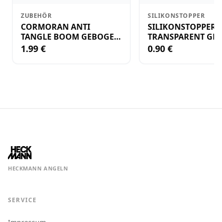
ZUBEHÖR
SILIKONSTOPPER
CORMORAN ANTI
SILIKONSTOPPER
TANGLE BOOM GEBOGEN
TRANSPARENT GR.
12CM M.WIRBEL(PLASTIK)
KLEIN
1.99 €
0.90 €
HECKMANN ANGELN
SERVICE