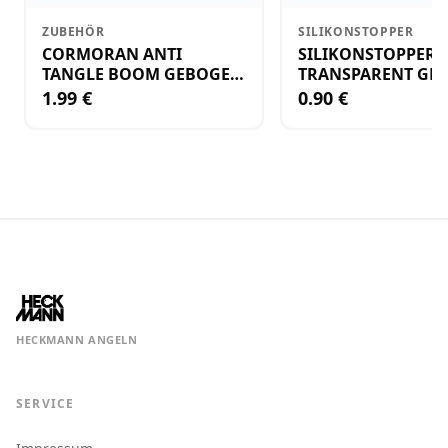
ZUBEHÖR
SILIKONSTOPPER
CORMORAN ANTI
SILIKONSTOPPER
TANGLE BOOM GEBOGEN
TRANSPARENT GR.
12CM M.WIRBEL(PLASTIK)
KLEIN
1.99 €
0.90 €
HECKMANN ANGELN
SERVICE