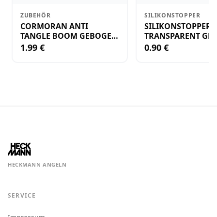
ZUBEHÖR
SILIKONSTOPPER
CORMORAN ANTI
SILIKONSTOPPER
TANGLE BOOM GEBOGEN
TRANSPARENT GR.
12CM M.WIRBEL(PLASTIK)
KLEIN
1.99 €
0.90 €
HECKMANN ANGELN
SERVICE