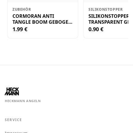
ZUBEHÖR
SILIKONSTOPPER
CORMORAN ANTI
SILIKONSTOPPER
TANGLE BOOM GEBOGEN
TRANSPARENT GR.
12CM M.WIRBEL(PLASTIK)
KLEIN
1.99 €
0.90 €
HECKMANN ANGELN
SERVICE