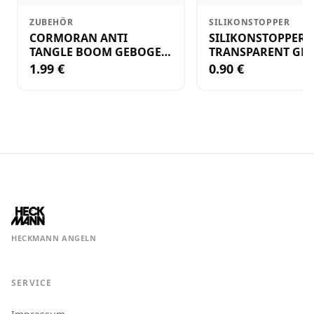
ZUBEHÖR
SILIKONSTOPPER
CORMORAN ANTI
SILIKONSTOPPER
TANGLE BOOM GEBOGEN
TRANSPARENT GR.
12CM M.WIRBEL(PLASTIK)
KLEIN
1.99 €
0.90 €
HECKMANN ANGELN
SERVICE