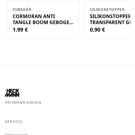
ZUBEHÖR
SILIKONSTOPPER
CORMORAN ANTI
SILIKONSTOPPER
TANGLE BOOM GEBOGEN
TRANSPARENT GR.
12CM M.WIRBEL(PLASTIK)
KLEIN
1.99 €
0.90 €
HECKMANN ANGELN
SERVICE